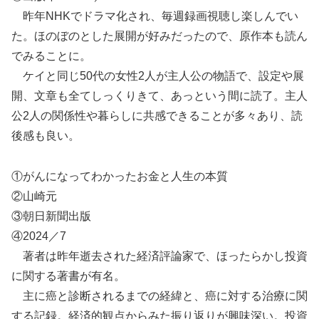
昨年NHKでドラマ化され、毎週録画視聴し楽しんでい
た。ほのぼのとした展開が好みだったので、原作本も読ん
でみることに。
ケイと同じ50代の女性2人が主人公の物語で、設定や展
開、文章も全てしっくりきて、あっという間に読了。主人
公2人の関係性や暮らしに共感できることが多々あり、読
後感も良い。
①がんになってわかったお金と人生の本質
②山崎元
③朝日新聞出版
④2024／7
著者は昨年逝去された経済評論家で、ほったらかし投資
に関する著書が有名。
主に癌と診断されるまでの経緯と、癌に対する治療に関
する記録。経済的観点からみた振り返りが興味深い。投資