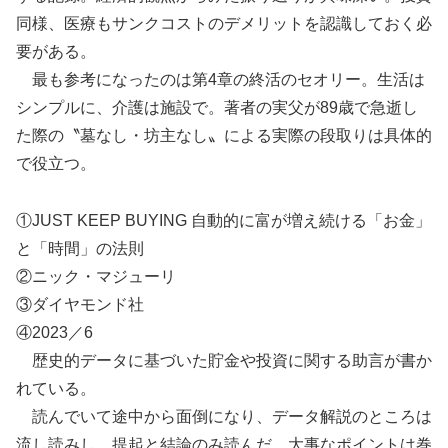
同様、医療もサンクコストのデメリットを認識しておく必
要がある。
最も参考になったのは第4章の終活のセオリー。生活は
シンプルに、介護は施設で。著者の実父が89歳で急逝し
た際の〝墓なし・坊主なし〟による実際の段取りは具体的
で役立つ。
①JUST KEEP BUYING 自動的に富が増え続ける「お金」
と「時間」の法則
②ニック・マジューリ
③ダイヤモンド社
④2023／6
歴史的データに基づいた貯金や投資に関する助言が書か
れている。
読んでいて途中から面倒になり、データ解説のところは
流し読みし、提起と結論のみ読んだ。大事なポイントは巻