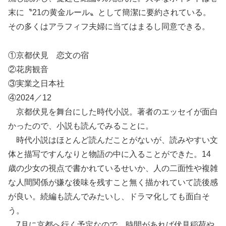
末に〝21の黄金ルール〟として簡潔に要約されている。
その多くはアラフィフ夫婦に当てはまるし同意できる。
①京都伏見 恋文の宿
②花房観音
③実業之日本社
④2024／12
京都伏見を舞台にした時代小説。著者のエッセイが面白
かったので、小説も読んでみることに。
時代小説はほとんど読んだことがないが、読みやすい文
体と描写ですんなりと物語の中に入ることができた。14
歳の少女の視点で書かれているせいか、人の二面性や複雑
な人間関係が嫌な後味を残すこと無く描かれていて読後感
が良い。続編も読んでみたいし、ドラマ化しても面白そ
う。
7月に京都へ行く予定なので、時間があれば伏見稲荷や