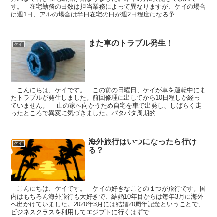
す。 在宅勤務の日数は担当業務によって異なりますが、ケイの場合
は週1日、アルの場合は半日在宅の日が週2日程度になる予...
また車のトラブル発生！
ケイ
こんにちは、ケイです。 この前の日曜日、ケイが車を運転中にま
たトラブルが発生しました。前回修理に出してから10日程しか経っ
ていません。 山の家へ向かうため自宅を車で出発し、しばらく走
ったところで異変に気づきました。パタパタ周期的...
海外旅行はいつになったら行け
ケイ
る？
こんにちは、ケイです。 ケイの好きなことの１つが旅行です。国
内はもちろん海外旅行も大好きで、結婚10年目からは毎年3月に海外
へ出かけていました。2020年3月には結婚20周年記念ということで、
ビジネスクラスを利用してエジプトに行くはずで...