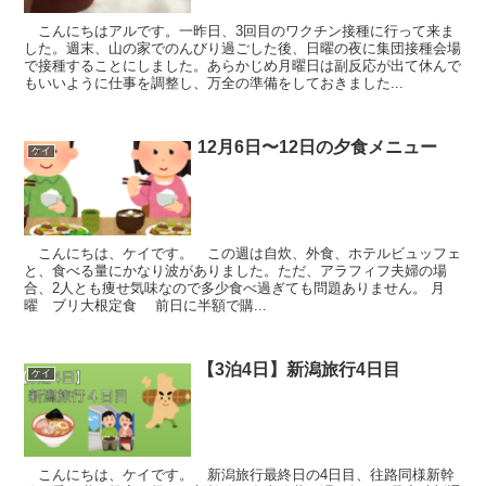
こんにちはアルです。一昨日、3回目のワクチン接種に行って来ま
した。週末、山の家でのんびり過ごした後、日曜の夜に集団接種会場
で接種することにしました。あらかじめ月曜日は副反応が出て休んで
もいいように仕事を調整し、万全の準備をしておきました...
12月6日〜12日の夕食メニュー
ケイ
こんにちは、ケイです。 この週は自炊、外食、ホテルビュッフェ
と、食べる量にかなり波がありました。ただ、アラフィフ夫婦の場
合、2人とも痩せ気味なので多少食べ過ぎても問題ありません。 月
曜 ブリ大根定食 前日に半額で購...
【3泊4日】新潟旅行4日目
ケイ
こんにちは、ケイです。 新潟旅行最終日の4日目、往路同様新幹