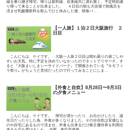
線を乗り継ぎ帰宅。帰りは新幹線、在来線共に遅れ無く、予定時刻通
り帰って来ることが出来ました。 ４日目の朝も大浴場で朝風呂を
済ませ乳酸菌飲料を飲んでひと休みした後、朝食バ...
【一人旅】１泊２日大阪旅行 ２
ケイ
日目
こんにちは、ケイです。 大阪一人旅２日目は晴れ曇りの過ごしや
すいお天気。特に予定を決めていなかったのでネットでリサーチ。す
ると『大阪まいしまシーサイドパーク』で開催されている〝ネモフィ
ラ祭り〟がちょうど見頃だったので行ってみることにしま...
【外食と自炊】8月28日〜9月3日
ケイ
の夕食メニュー
こんにちは、ケイです。 帰宅が遅かったり、お出かけしたり、誕
生日だったりした為、外食が多くなりました。その分自炊は安価なも
のや自宅にあるもので済ませ、外食も出来るだけ株主優待券を利用出
来るお店を選びました。 月曜 寿司居酒屋 ...