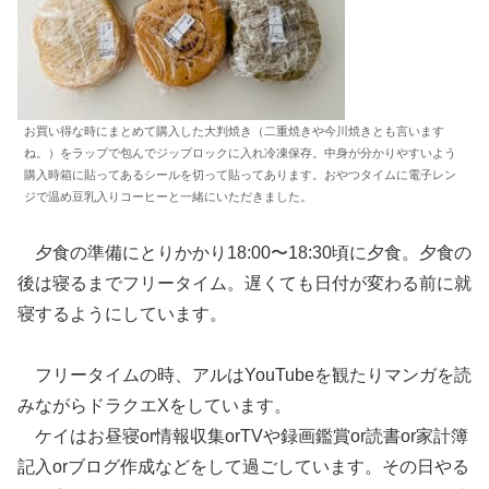
お買い得な時にまとめて購入した大判焼き（二重焼きや今川焼きとも言います
ね。）をラップで包んでジップロックに入れ冷凍保存。中身が分かりやすいよう
購入時箱に貼ってあるシールを切って貼ってあります。おやつタイムに電子レン
ジで温め豆乳入りコーヒーと一緒にいただきました。
夕食の準備にとりかかり18:00〜18:30頃に夕食。夕食の
後は寝るまでフリータイム。遅くても日付が変わる前に就
寝するようにしています。
フリータイムの時、アルはYouTubeを観たりマンガを読
みながらドラクエXをしています。
ケイはお昼寝or情報収集orTVや録画鑑賞or読書or家計簿
記入orブログ作成などをして過ごしています。その日やる