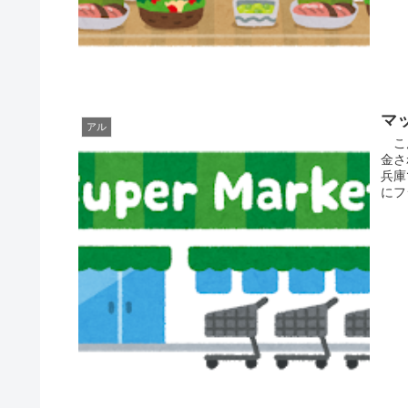
マ
アル
こん
金さ
兵庫
にフ