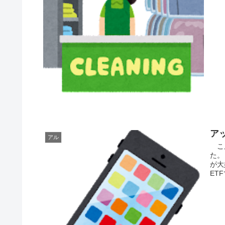
ア
アル
こん
た。
が大
ET