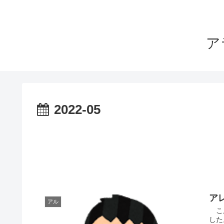
ア
2022-05
ア
アル
こん
した