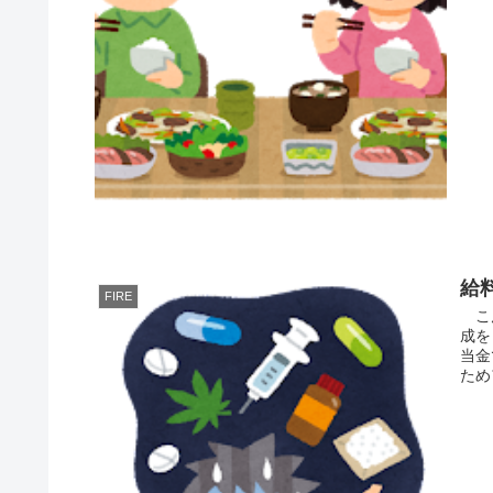
給
FIRE
こん
成を
当金
ため