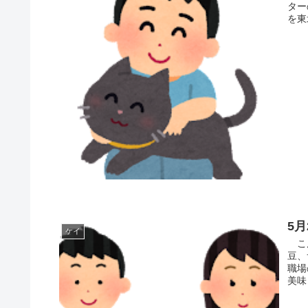
ター
を東
5
ケイ
こん
豆、
職場
美味