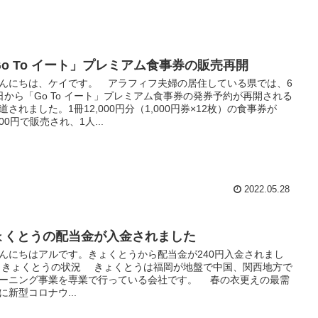
Go To イート」プレミアム食事券の販売再開
にちは、ケイです。 アラフィフ夫婦の居住している県では、6
日から「Go To イート」プレミアム食事券の発券予約が再開される
道されました。1冊12,000円分（1,000円券×12枚）の食事券が
000円で販売され、1人...
2022.05.28
ょくとうの配当金が入金されました
にちはアルです。きょくとうから配当金が240円入金されまし
 きょくとうの状況 きょくとうは福岡が地盤で中国、関西地方で
ーニング事業を専業で行っている会社です。 春の衣更えの最需
に新型コロナウ...