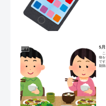
5
ケイ
こん
物を
です
期限