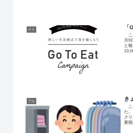
「
ケイ
こん
月9
と報
10,
き
アル
こん
た。
クリ
要期