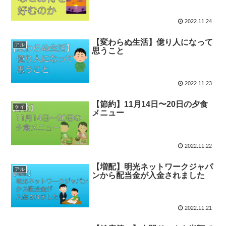
2022.11.24
【変わらぬ生活】億り人になって
アル
思うこと
2022.11.23
【節約】11月14日〜20日の夕食
ケイ
メニュー
2022.11.22
【増配】明光ネットワークジャパ
アル
ンから配当金が入金されました
2022.11.21