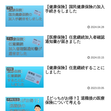
【健康保険】国民健康保険の加入
アル
手続きをしました
2024.04.28
【医療保険】任意継続加入者確認
アル
通知書が届きました
2024.03.15
【健康保険】任意継続することに
FIRE
しました
2023.03.05
【どっちがお得？】退職後の医療
ＦIRE生活
保険について考える