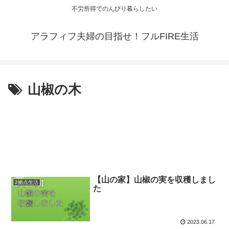
不労所得でのんびり暮らしたい
アラフィフ夫婦の目指せ！フルFIRE生活
山椒の木
【山の家】山椒の実を収穫しまし
2拠点生活
た
2023.06.17