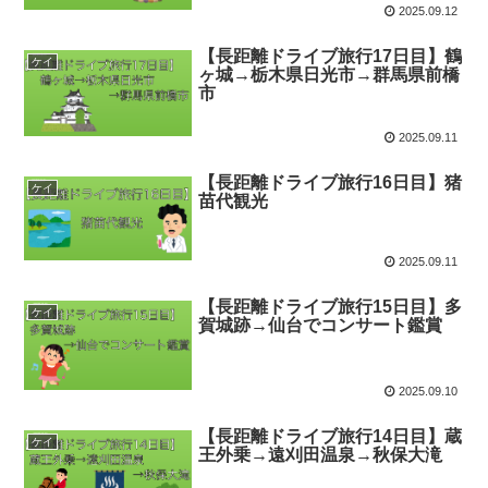
2025.09.12
【長距離ドライブ旅行17日目】鶴
ケイ
ヶ城→栃木県日光市→群馬県前橋
市
2025.09.11
【長距離ドライブ旅行16日目】猪
ケイ
苗代観光
2025.09.11
【長距離ドライブ旅行15日目】多
ケイ
賀城跡→仙台でコンサート鑑賞
2025.09.10
【長距離ドライブ旅行14日目】蔵
ケイ
王外乗→遠刈田温泉→秋保大滝