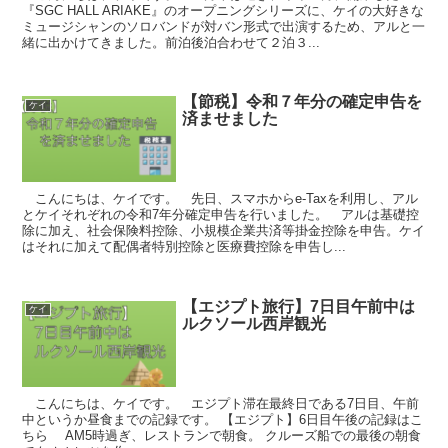
『SGC HALL ARIAKE』のオープニングシリーズに、ケイの大好きな
ミュージシャンのソロバンドが対バン形式で出演するため、アルと一
緒に出かけてきました。前泊後泊合わせて２泊３...
【節税】令和７年分の確定申告を
ケイ
済ませました
こんにちは、ケイです。 先日、スマホからe-Taxを利用し、アル
とケイそれぞれの令和7年分確定申告を行いました。 アルは基礎控
除に加え、社会保険料控除、小規模企業共済等掛金控除を申告。ケイ
はそれに加えて配偶者特別控除と医療費控除を申告し...
【エジプト旅行】7日目午前中は
ケイ
ルクソール西岸観光
こんにちは、ケイです。 エジプト滞在最終日である7日目、午前
中というか昼食までの記録です。 【エジプト】6日目午後の記録はこ
ちら AM5時過ぎ、レストランで朝食。 クルーズ船での最後の朝食