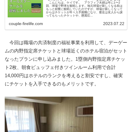
こんにちは、ケイです。 アラフィフ夫婦は年に1〜2
回、球場で野球を観戦します。地元球場が新しくなる前は
もっと頻繁に観戦していたのですが、球場が新しくなって
からはチケットが年々入手困難になり、最近は友人から譲
ってもらったチケットや、懸賞応...
couple-firelife.com
2023.07.22
今回は職場の共済制度の福祉事業を利用して、デーゲー
ムの内野指定席チケットと球場近くのホテル宿泊がセット
なったプランに申し込みました。1塁側内野指定席チケッ
ト2枚、朝食ビュッフェ付きツインルーム利用で合計
14,000円はホテルのランクを考えると割安ですし、確実
にチケットを入手できるのもメリットです。