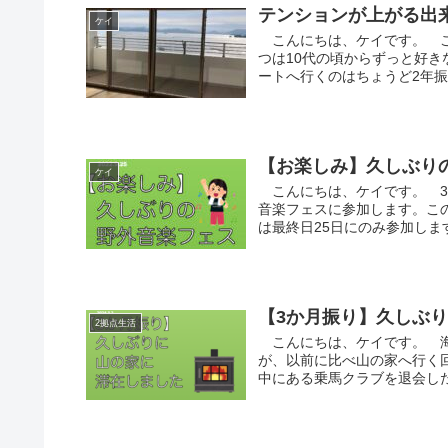
テンションが上がる出
ケイ
こんにちは、ケイです。 こ
つは10代の頃からずっと好
ートへ行くのはちょうど2年振
【お楽しみ】久しぶり
ケイ
こんにちは、ケイです。 3
音楽フェスに参加します。こ
は最終日25日にのみ参加しま
【3か月振り】久しぶ
2拠点生活
こんにちは、ケイです。 海
が、以前に比べ山の家へ行く
中にある乗馬クラブを退会した