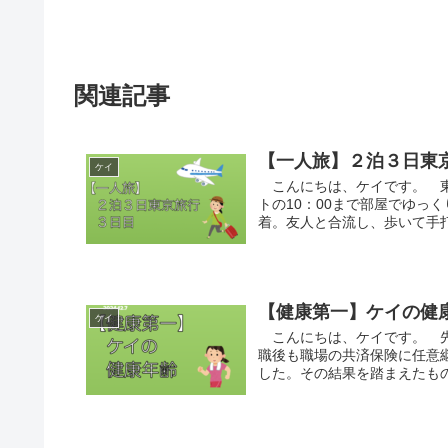
関連記事
【一人旅】２泊３日東
ケイ
こんにちは、ケイです。 東
トの10：00まで部屋でゆっ
着。友人と合流し、歩いて手打
【健康第一】ケイの健
ケイ
こんにちは、ケイです。 先
職後も職場の共済保険に任意
した。その結果を踏まえたもの