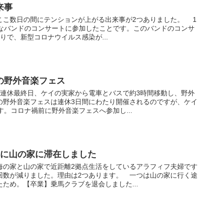
来事
こ数日の間にテンションが上がる出来事が2つありました。 1
きなバンドのコンサートに参加したことです。このバンドのコンサ
りで、新型コロナウイルス感染が...
の野外音楽フェス
連休最終日、ケイの実家から電車とバスで約3時間移動し、野外
の野外音楽フェスは連休3日間にわたり開催されるのですが、ケイ
す。コロナ禍前に野外音楽フェスへ参加し...
りに山の家に滞在しました
の家と山の家で近距離2拠点生活をしているアラフィフ夫婦です
回数が減りました。理由は2つあります。 一つは山の家に行く途
ため。【卒業】乗馬クラブを退会しました...