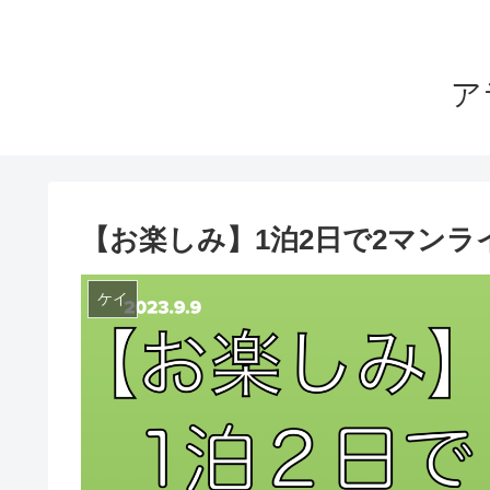
ア
【お楽しみ】1泊2日で2マン
ケイ