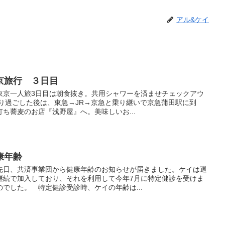
アル&ケイ
京旅行 ３日目
京一人旅3日目は朝食抜き。共用シャワーを済ませチェックアウ
くり過ごした後は、東急→JR→京急と乗り継いで京急蒲田駅に到
ち蕎麦のお店『浅野屋』へ。美味しいお...
康年齢
日、共済事業団から健康年齢のお知らせが届きました。ケイは退
継続で加入しており、それを利用して今年7月に特定健診を受けま
でした。 特定健診受診時、ケイの年齢は...