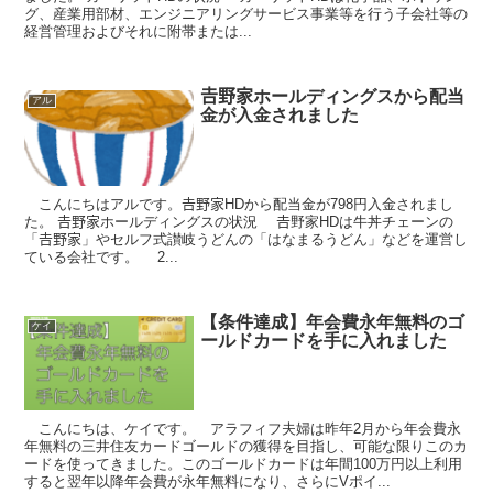
グ、産業用部材、エンジニアリングサービス事業等を行う子会社等の
経営管理およびそれに附帯または...
𠮷野家ホールディングスから配当
アル
金が入金されました
こんにちはアルです。𠮷野家HDから配当金が798円入金されまし
た。 𠮷野家ホールディングスの状況 𠮷野家HDは牛丼チェーンの
「𠮷野家」やセルフ式讃岐うどんの「はなまるうどん」などを運営し
ている会社です。 2...
【条件達成】年会費永年無料のゴ
ケイ
ールドカードを手に入れました
こんにちは、ケイです。 アラフィフ夫婦は昨年2月から年会費永
年無料の三井住友カードゴールドの獲得を目指し、可能な限りこのカ
ードを使ってきました。このゴールドカードは年間100万円以上利用
すると翌年以降年会費が永年無料になり、さらにVポイ...