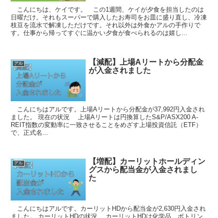
こんにちは、ケイです。 この1週間、ケイが夕食を担当したのは
日曜だけ。それもスーパーで購入したお寿司をお皿に盛り直し、冷凍
枝豆を流水で解凍しただけです。それ以外は外食かアルの手作りで
す。仕事から帰ってすぐに温かい夕食が食べられるのは嬉し...
【減配】上場Aリートから分配金
アル
が入金されました
こんにちはアルです。上場Aリートから分配金が37,992円入金され
ました。 現在の状況 上場Aリートは円換算したS&P/ASX200 A-
REIT指数の変動率に一致させることをめざす上場投資信託（ETF）
で、正式名...
【増配】カーリットホールディン
アル
グスから配当金が入金されまし
た
こんにちはアルです。カーリットHDから配当金が2,630円入金され
ました。 カーリットHDの状況 カーリットHDは化学品、ボトリン