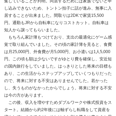
集していることが判明。同居するためには家族でないと申
し込みできないため、トントン拍子に話が進み、無事に入
居することが出来ました。間取りは2DKで家賃15,500
円。通勤もJRから自転車になりコストカット。自転車は
知人から譲ってもらいました。
もちろん家計簿もつけており、支出の最適化にゲーム感
覚で取り組んでいました。その頃の家計簿を見ると、食費
は月25,000円、外食費が月5,000円、お小遣いは1人5,000
円。この頃も額は少ないですがゆとり費を確保し、安近短
の国内旅行をしていました。はっきりとした将来の目標も
あり、この生活からステップアップしていくつもりだった
ので、将来に対する不安はありませんでした。若かった
し、失うものがなかったからでしょう。将来に対する不安
は今の方があります。
この後、収入を増やすためダブルワークや株式投資をス
タート。結婚から約2年後には軸ずらし転職をして資産を