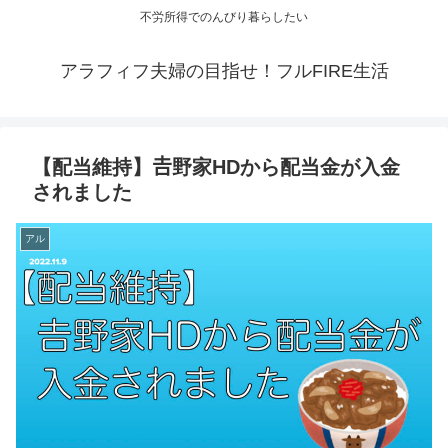
不労所得でのんびり暮らしたい
アラフィフ夫婦の目指せ！フルFIRE生活
【配当維持】𠮷野家HDから配当金が入金
されました
アル