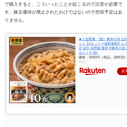
で購入すると、こういったことが起こるので注意が必要で
す。株主優待が廃止されたわけではないので売却予定はあ
りません。
★☆吉野家 《新》豚丼の具 120
ット【2セット〜送料無料】レト
ず 吉牛 吉野家 豚丼 R豚丼の具
ヨシノヤ 8tx
価格：3980円（税込、送料別)
時点)
楽