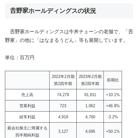
𠮷野家ホールディングスの状況
𠮷野家ホールディングスは牛丼チェーンの老舗で、「𠮷
野家」の他に「はなまるうどん」等も展開しています。
単位：百万円
2022年2月期
2023年2月期
前期比
第2四半期
第2四半期
売上高
74,279
81,811
+10.1%
営業利益
723
1,062
+46.9%
経常利益
4,919
4,760
-3.2%
親会社株主に帰属する
3,127
4,695
+50.1%
四半期純利益