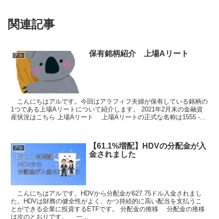
関連記事
保有銘柄紹介 上場Aリート
アル
こんにちはアルです。今回はアラフィフ夫婦が保有している銘柄の
1つである上場Aリートについて紹介します。 2021年2月末の金融資
産状況はこちら 上場Aリート 上場Aリートの正式な名称は1555 -...
【61.1%増配】HDVの分配金が入
アル
金されました
こんにちはアルです。HDVから分配金が627.75ドル入金されまし
た。HDVは財務の健全性がよく、かつ持続的に高い配当を支払うこ
とができる企業に投資するETFです。 分配金の推移 分配金の推移
は次のとおりです。 一...