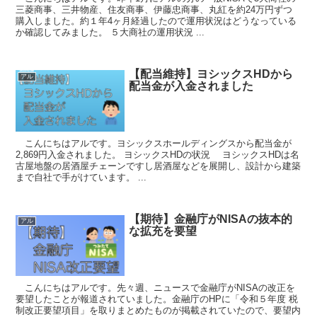
三菱商事、三井物産、住友商事、伊藤忠商事、丸紅を約24万円ずつ
購入しました。約１年4ヶ月経過したので運用状況はどうなっている
か確認してみました。 ５大商社の運用状況 ...
【配当維持】ヨシックスHDから
アル
配当金が入金されました
こんにちはアルです。ヨシックスホールディングスから配当金が
2,869円入金されました。 ヨシックスHDの状況 ヨシックスHDは名
古屋地盤の居酒屋チェーンですし居酒屋などを展開し、設計から建築
まで自社で手がけています。 ...
【期待】金融庁がNISAの抜本的
アル
な拡充を要望
こんにちはアルです。先々週、ニュースで金融庁がNISAの改正を
要望したことが報道されていました。金融庁のHPに「令和５年度 税
制改正要望項目」を取りまとめたものが掲載されていたので、要望内