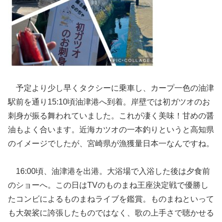
予定より少し早くタクシーに乗車し、カープ一色の油津
駅前を通り15:10頃油津港へ到着。岸壁では初ガツオのお
刺身が振る舞われていました。これが凄く美味！甘めの醤
油もよく合います。近海カツオの一本釣りというと高知県
のイメージでしたが、宮崎県が漁獲量日本一なんですね。
16:00頃、油津港を出港。大浴場で入浴した後は夕食前
のショーへ。この日はTVのものまね王座決定戦で優勝し
たコンビによるものまねライブを鑑賞。ものまねといって
も大袈裟に誇張したものではなく、歌の上手さで聴かせる