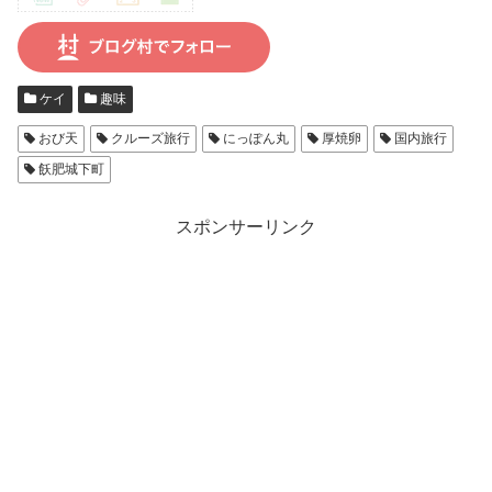
ケイ
趣味
おび天
クルーズ旅行
にっぽん丸
厚焼卵
国内旅行
飫肥城下町
スポンサーリンク