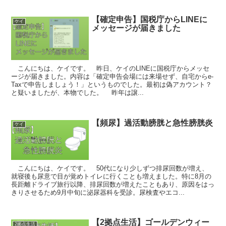
【確定申告】国税庁からLINEに
ケイ
メッセージが届きました
こんにちは、ケイです。 昨日、ケイのLINEに国税庁からメッセ
ージが届きました。内容は「確定申告会場には来場せず、自宅からe-
Taxで申告しましょう！」というものでした。最初は偽アカウント？
と疑いましたが、本物でした。 昨年は譲...
【頻尿】過活動膀胱と急性膀胱炎
ケイ
こんにちは、ケイです。 50代になり少しずつ排尿回数が増え、
就寝後も尿意で目が覚めトイレに行くことも増えました。特に8月の
長距離ドライブ旅行以降、排尿回数が増えたこともあり、原因をはっ
きりさせるため9月中旬に泌尿器科を受診。尿検査やエコ...
【2拠点生活】ゴールデンウィー
2拠点生活