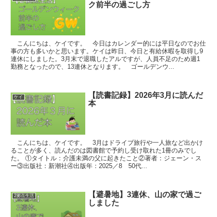
ク前半の過ごし方
こんにちは、ケイです。 今日はカレンダー的には平日なのでお仕
事の方も多いかと思います。ケイは昨日、今日と有給休暇を取得し9
連休にしました。3月末で退職したアルですが、人員不足のため週1
勤務となったので、13連休となります。 ゴールデンウ...
【読書記録】2026年3月に読んだ
ケイ
本
こんにちは、ケイです。 3月はドライブ旅行や一人旅など出かけ
ることが多く、読んだのは図書館で予約し受け取れた1冊のみでし
た。 ①タイトル：介護未満の父に起きたこと②著者：ジェーン・ス
ー③出版社：新潮社④出版年：2025／8 50代...
【避暑地】3連休、山の家で過ご
2拠点生活
しました