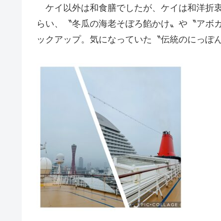
ケイ以外は和食膳でしたが、ケイは和洋折衷
らい、〝冬瓜の海老そぼろ餡かけ〟や〝アボ
ックアップ。気になっていた〝伝統のにっぽ