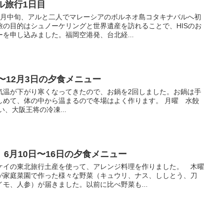
ル旅行1日目
月中旬、アルと二人でマレーシアのボルネオ島コタキナバルへ初
旅の目的はシュノーケリングと世界遺産を訪れることで、HISのお
を申し込みました。福岡空港発、台北経...
〜12月3日の夕食メニュー
温が下がり寒くなってきたので、お鍋を2回しました。お鍋は手
しめて、体の中から温まるので冬場はよく作ります。 月曜 水餃
、大阪王将の冷凍...
6月10日〜16日の夕食メニュー
イの東北旅行土産を使って、アレンジ料理を作りました。 木曜
が家庭菜園で作った様々な野菜（キュウリ、ナス、ししとう、刀
モ、人参）が届きました。以前に比べ野菜も...