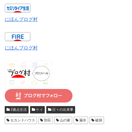
にほんブログ村
にほんブログ村
2拠点生活
ケイ
日々の出来事
セカンドハウス
別荘
山の家
漏水
破損