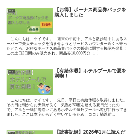
【お得】ボーナス商品券パックを
ケイ
購入しました
こんにちは、ケイです。 週末の午前中、アルと散歩途中にあるス
ーパーで楽天チェックを済ませようとサービスカウンター近くへ寄っ
たところ、お得なボーナス商品券パックの販売に関する掲示を発見！
この土日2日間のみ販売され、商品券10,000円分（...
【有給休暇】ホテルプールで夏を
ケイ
満喫！
こんにちは、ケイです。 先日、平日に有給休暇を取得しました。
その日は朝からお天気が良く、気温が30度を超える夏日だったの
で、アルと一緒に海沿いにあるホテルの屋外プールへ遊びに行ってき
ました。ここは本宅から近く空いているため、コロナ禍以前...
【読書記録】2026年1月に読んだ
ケイ