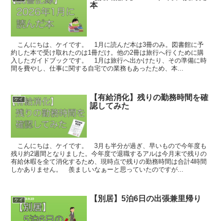
本
こんにちは、ケイです。 1月に読んだ本は3冊のみ。図書館に予
約した本で受け取れたのは1冊だけ。他の2冊は旅行へ行くために購
入したガイドブックです。 1月は旅行へ出かけたり、その準備に時
間を費やし、仕事に関する自宅での業務もあったため、本...
【有給消化】残りの勤務時間を確
ケイ
認してみた
こんにちは、ケイです。 3月も半分が過ぎ、早いもので今年度も
残り約2週間となりました。今年度で退職するアルは今月末で残りの
有給休暇を全て消化するため、現時点で残りの勤務時間は合計4時間
しかありません。 羨ましいなぁーと思っていたのですが...
【別居】5泊6日の出張兼里帰り
ケイ