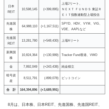
上場Jリート、
日本
10,598,145
(+399,895)
ＮＥＸＴ ＦＵＮＤＳ 東証Ｒ
REIT
ＥＩＴ指数連動型上場投信
先進国
SPYD、HDV、VYM、VIG、
64,988,110
(+1,167,511)
株
VDE、AAPLなど
先進国
13,281,780
(+548,430)
上場Aリート
REIT
新興国
10,824,364
(+130,999)
Tracker Fund香港、VWO
株
金
7,892,049
(+243,438)
純金積立
暗号資
8,511,791
(-899,078)
ビットコイン
産
合
計
164,394,896
(+3,689,991)
8月は、日本株、日本REIT、先進国株、先進国REIT、