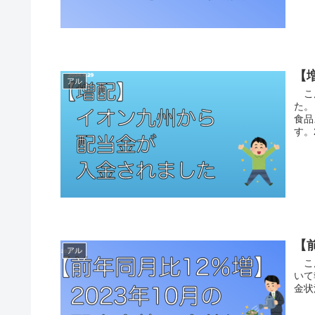
【
アル
こん
た。
食品
す。
【
アル
こん
いて
金状況