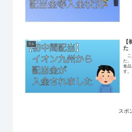
【
アル
た
こん
た。
食品
す。 
スポ