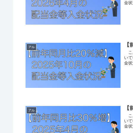
金状
【
アル
こん
いて
金状況
【
アル
こん
いて
金状