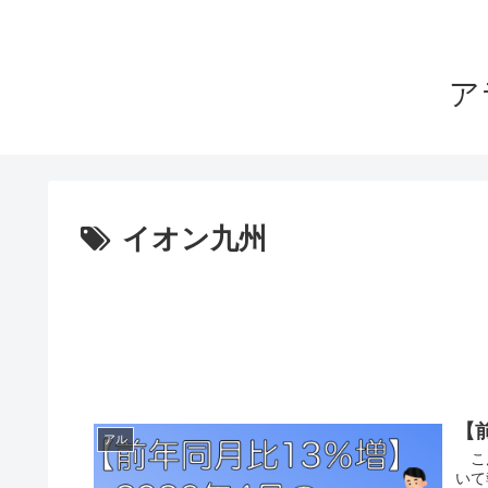
ア
イオン九州
【
アル
こん
いて