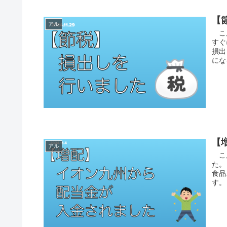
【
アル
こん
すぐ
損出
にな
【
アル
こん
た。
食品
す。 