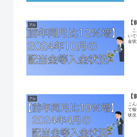
【
アル
こん
いて
金状況
【
アル
こん
て報
状況