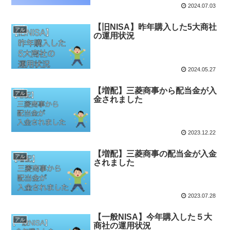
2024.07.03
【旧NISA】昨年購入した5大商社
アル
の運用状況
2024.05.27
【増配】三菱商事から配当金が入
アル
金されました
2023.12.22
【増配】三菱商事の配当金が入金
アル
されました
2023.07.28
【一般NISA】今年購入した５大
アル
商社の運用状況