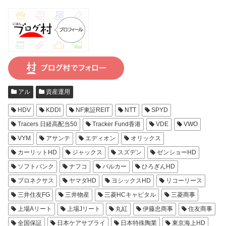
アル
資産運用
HDV
KDDI
NF東証REIT
NTT
SPYD
Tracers 日経高配当50
Tracker Fund香港
VDE
VWO
VYM
アサンテ
エディオン
オリックス
カーリットHD
ジャックス
スズデン
ゼンショーHD
ソフトバンク
ナフコ
バルカー
ひろぎんHD
プロネクサス
ヤマダHD
ヨシックスHD
リコーリース
三井住友FG
三井物産
三菱HCキャピタル
三菱商事
上場Aリート
上場Jリート
丸紅
伊藤忠商事
住友商事
全国保証
日本ケアサプライ
日本特殊陶業
東京海上HD