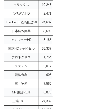
オリックス
10,248
ひろぎんHD
2,471
Tracker 日経高配当50
24,639
日本特殊陶業
35,699
ゼンショーHD
3,188
三菱HCキャピタル
36,337
プロネクサス
1,754
スズデン
6,017
貸株金利
603
三井物産
7,560
NF 東証REIT
8,878
上場Jリート
27,332