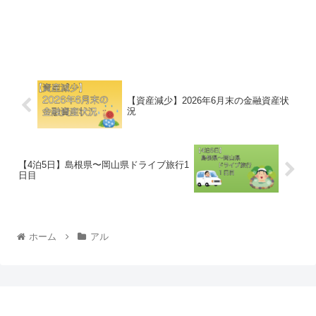
【資産減少】2026年6月末の金融資産状
況
【4泊5日】島根県〜岡山県ドライブ旅行1
日目
ホーム
アル