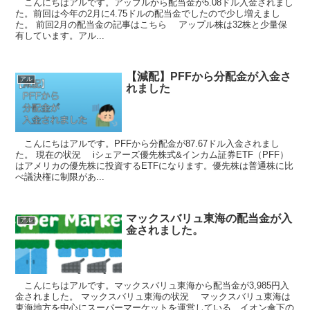
こんにちはアルです。アップルから配当金が5.08ドル入金されまし
た。前回は今年の2月に4.75ドルの配当金でしたので少し増えまし
た。 前回2月の配当金の記事はこちら アップル株は32株と少量保
有しています。アル...
【減配】PFFから分配金が入金さ
アル
れました
こんにちはアルです。PFFから分配金が87.67ドル入金されまし
た。 現在の状況 iシェアーズ優先株式&インカム証券ETF（PFF）
はアメリカの優先株に投資するETFになります。優先株は普通株に比
べ議決権に制限があ...
マックスバリュ東海の配当金が入
アル
金されました。
こんにちはアルです。マックスバリュ東海から配当金が3,985円入
金されました。 マックスバリュ東海の状況 マックスバリュ東海は
東海地方を中心にスーパーマーケットを運営している、イオン傘下の