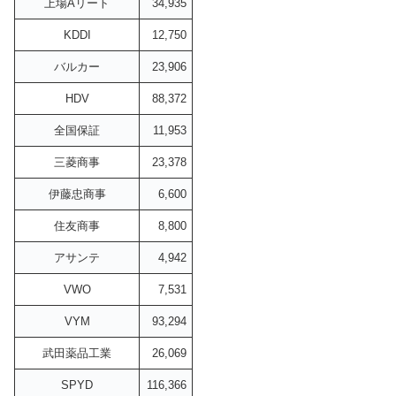
上場Aリート
34,935
KDDI
12,750
バルカー
23,906
HDV
88,372
全国保証
11,953
三菱商事
23,378
伊藤忠商事
6,600
住友商事
8,800
アサンテ
4,942
VWO
7,531
VYM
93,294
武田薬品工業
26,069
SPYD
116,366