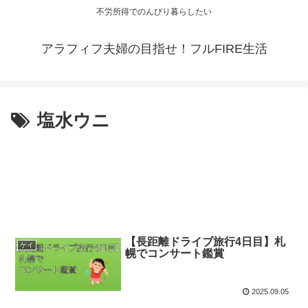
不労所得でのんびり暮らしたい
アラフィフ夫婦の目指せ！フルFIRE生活
塩水ウニ
【長距離ドライブ旅行4日目】札
ケイ
幌でコンサート鑑賞
2025.09.05