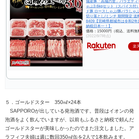
城産豚「高城の里」バラエティ
ゃぶ3.6kgセット（スパイス付）
ド豚 ロースしゃぶ/豚バラしゃ
切り落とし/ミンチ 期間限定 送料
8409【宮崎県都城市は令和2
納税日本一！】
価格：15000円（税込、送料無
(2022/9/7時点)
楽
５．ゴールドスター 350㎖×24本
SAPPOROが出している発泡酒です。普段はイオンの発
泡酒をよく飲んでいますが、以前もふるさと納税で頼んだ
ゴールドスターが美味しかったのでまた注文しました。ア
ラフィフ夫婦は週に数回350㎖缶を2人で1本飲みます。