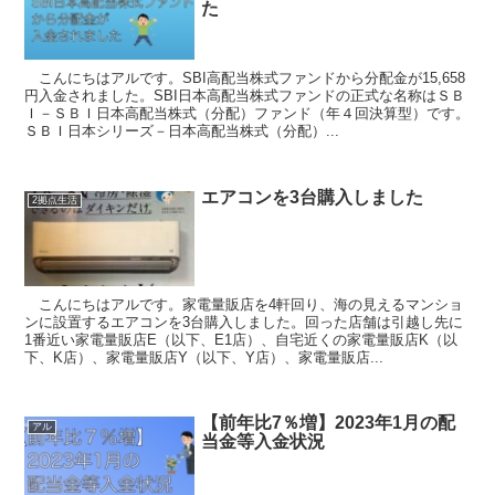
た
こんにちはアルです。SBI高配当株式ファンドから分配金が15,658
円入金されました。SBI日本高配当株式ファンドの正式な名称はＳＢ
Ｉ－ＳＢＩ日本高配当株式（分配）ファンド（年４回決算型）です。
ＳＢＩ日本シリーズ－日本高配当株式（分配）...
エアコンを3台購入しました
2拠点生活
こんにちはアルです。家電量販店を4軒回り、海の見えるマンショ
ンに設置するエアコンを3台購入しました。回った店舗は引越し先に
1番近い家電量販店E（以下、E1店）、自宅近くの家電量販店K（以
下、K店）、家電量販店Y（以下、Y店）、家電量販店...
【前年比7％増】2023年1月の配
アル
当金等入金状況