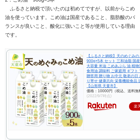
ふるさと納税で頂いたのは初めてですが、以前からこめ
油を使っています。こめ油は国産であること、脂肪酸のバ
ランスが良いこと、酸化に強いこと等が使用している理由
です。
【ふるさと納税】天のめぐみの
900g×5本 セット 三和油脂 国
大容量 米油 こめあぶら 油 植物
食用油 調味料 ご家庭用 ギフト
贈答用 贈り物 お中元 敬老の日 
り寄せ 健康志向 栄養機能食品 
【山形県 天童市】
価格：10000円（税込、送料無
(2022/9/7時点)
楽