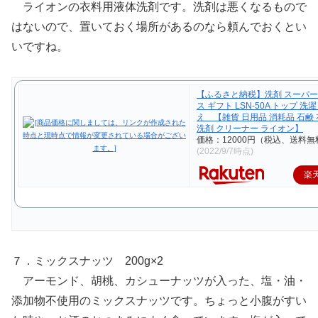
ライオンの衣料用液体洗剤です。洗剤は悪くなるもので
はないので、置いておく場所があるのなら頼んでおくとい
いですね。
【ふるさと納税】洗剤 スーパー
ス ギフト LSN-50A トップ 洗
え 【雑貨 日用品 消耗品 石鹸
洗剤 クリーナー ライオン】
価格：12000円（税込、送料無
(2022/9/7時点)
楽
７．ミックスナッツ 200g×2
アーモンド、胡桃、カシューナッツが入った、塩・油・
添加物不使用のミックスナッツです。ちょっと小腹がすい