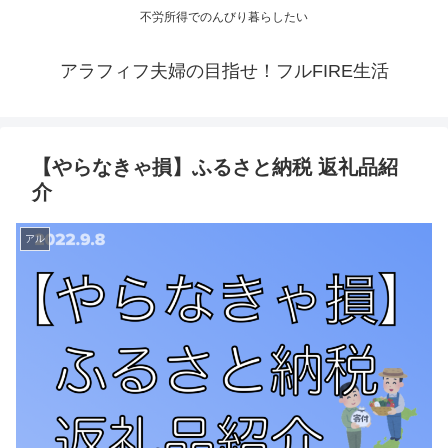
不労所得でのんびり暮らしたい
アラフィフ夫婦の目指せ！フルFIRE生活
【やらなきゃ損】ふるさと納税 返礼品紹
介
アル