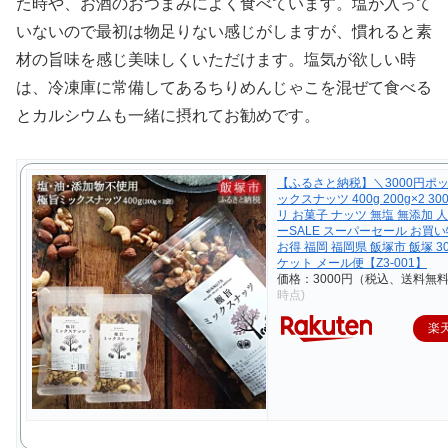
た時や、お酒のおつまみによく食べています。塩が入って
いないので最初は物足りない感じがしますが、慣れると素
材の旨味を感じ美味しくいただけます。塩気が欲しい時
は、冷凍庫に常備してあるちりめんじゃこを混ぜて食べる
とカルシウムも一緒に摂れてお勧めです。
【ふるさと納税】＼3000円ポッ
ックスナッツ 400g 200g×2 3
リ お菓子 ナッツ 無塩 無添加 
ーSALE スーパーセール お買
お得 福岡 福岡県 飯塚市 飯塚 3
ケット メール便【Z3-001】
価格：3000円（税込、送料無料
時点)
楽