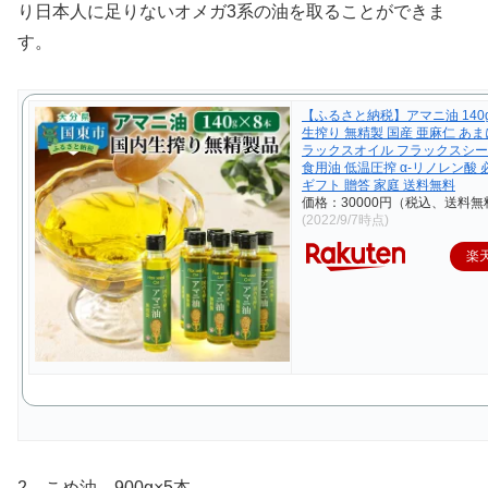
り日本人に足りないオメガ3系の油を取ることができま
す。
【ふるさと納税】アマニ油 140g
生搾り 無精製 国産 亜麻仁 あま
ラックスオイル フラックスシ
食用油 低温圧搾 α-リノレン酸
ギフト 贈答 家庭 送料無料
価格：30000円（税込、送料無
(2022/9/7時点)
楽
2．こめ油 900g×5本