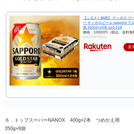
【ふるさと納税】 サッポロ ゴ
ー サッポロビール sapporo ア
酒 350ml×24本 a10-518
価格：10000円（税込、送料無
(2022/9/7時点)
楽
６．トップスーパーNANOX 400g×2本 つめかえ用
350g×9袋