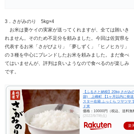
3．さがみのり 5kg×4
お米は妻ケイの実家が送ってくれますが、全ては賄いき
れません。そのため不足分を頼みました。今回は佐賀県を
代表するお米「さがびより」「夢しずく」「ヒノヒカリ」
の３種を中心にブレンドしたお米を頼みました。まだ食べ
てはいませんが、評判は良いようなので食べるのが楽しみ
です。
【ふるさと納税】20kg さがみのり
袋) 上峰町 【1ヶ月以内に発
スター在籍 ふっくら ツヤツヤ 
ド米
価格：10000円（税込、送料無
(2022/9/7時点)
楽