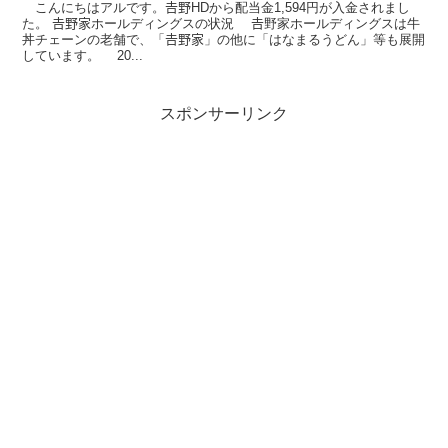
こんにちはアルです。𠮷野HDから配当金1,594円が入金されまし
た。 𠮷野家ホールディングスの状況 𠮷野家ホールディングスは牛
丼チェーンの老舗で、「𠮷野家」の他に「はなまるうどん」等も展開
しています。 20...
スポンサーリンク