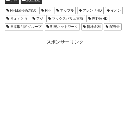
NF日経高配当50
PFF
アップル
アレンザHD
イオン
きょくとう
フジ
マックスバリュ東海
吉野家HD
日本取引所グループ
明光ネットワーク
貸株金利
配当金
スポンサーリンク