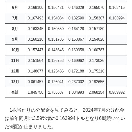
6月
0.169100
0.156421
0.146029
0.165070
0.163415
7月
0.167493
0.154084
0.132590
0.158307
0.163994
8月
0.163345
0.150550
0.164128
0.157180
9月
0.160218
0.151785
0.150867
0.154028
10月
0.157447
0.148645
0.169358
0.160787
11月
0.151564
0.136753
0.169962
0.173026
12月
0.148077
0.123486
0.172188
0.175216
12月
0.061457
0.126041
0.237002
0.192656
合計
1.845750
1.755537
1.834993
2.068154
0.989992
1株当たりの分配金を見てみると、2024年7月の分配金
は前年同月比3.59%増の0.163994ドルとなり6期続いてい
た減配が止まりました。