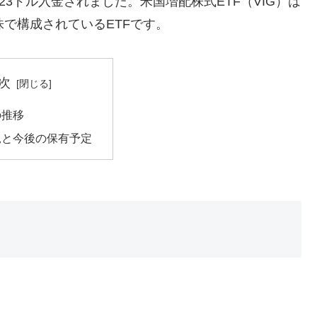
23ドル入金されました。米国増配株式ETF（VIG）は
で構成されているETFです。
次
の推移
況と今後の保有予定