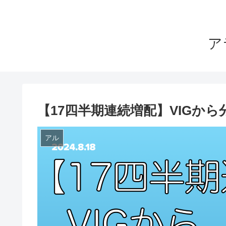
ア
【17四半期連続増配】VIGか
アル