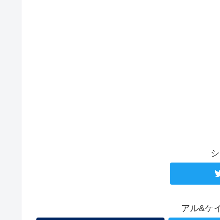
シ
アル&ケ