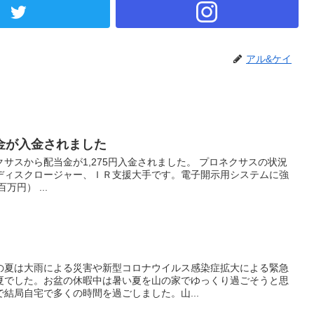
アル&ケイ
金が入金されました
サスから配当金が1,275円入金されました。 プロネクサスの状況
ィスクロージャー、ＩＲ支援大手です。電子開示用システムに強
円） ...
夏は大雨による災害や新型コロナウイルス感染症拡大による緊急
夏でした。お盆の休暇中は暑い夏を山の家でゆっくり過ごそうと思
結局自宅で多くの時間を過ごしました。山...