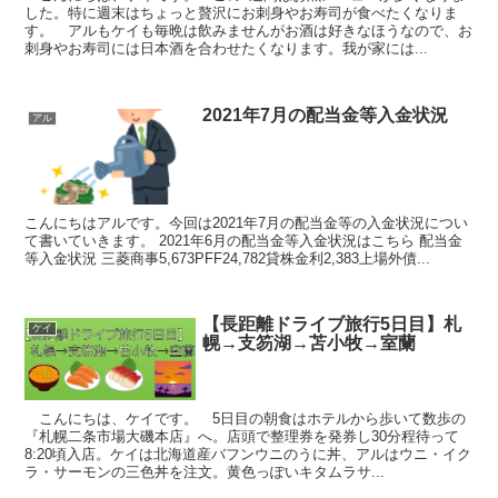
した。特に週末はちょっと贅沢にお刺身やお寿司が食べたくなりま
す。 アルもケイも毎晩は飲みませんがお酒は好きなほうなので、お
刺身やお寿司には日本酒を合わせたくなります。我が家には...
2021年7月の配当金等入金状況
アル
こんにちはアルです。今回は2021年7月の配当金等の入金状況につい
て書いていきます。 2021年6月の配当金等入金状況はこちら 配当金
等入金状況 三菱商事5,673PFF24,782貸株金利2,383上場外債...
【長距離ドライブ旅行5日目】札
ケイ
幌→支笏湖→苫小牧→室蘭
こんにちは、ケイです。 5日目の朝食はホテルから歩いて数歩の
『札幌二条市場大磯本店』へ。店頭で整理券を発券し30分程待って
8:20頃入店。ケイは北海道産バフンウニのうに丼、アルはウニ・イク
ラ・サーモンの三色丼を注文。黄色っぽいキタムラサ...