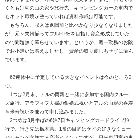
くとも別宅の山の家や旅行先、キャンピングカーの車内で
もネット環境が整っていれば資料作成は可能です。
もちろん、収入は退職前と比べかなり少なくなりました
が、元々夫婦揃ってフルFIREを目指し資産形成していた
ので問題無く暮らせています。というか、週一勤務のお陰
でお小遣いは増えましたし、資産の取り崩しもせずに済ん
でいます。
62連休中に予定している大きなイベントは今のところ2
つ。
1つは2月末、アルの両親と一緒に参加する国内クルー
ズ旅行。アラフィフ夫婦の銀婚式祝いとアルの両親の喜寿
＆米寿祝いを兼ねて申し込みました。
2つめは3月半ばの6泊7日キャンピングカードライブ旅
行で、行き先は栃木県。1番の目的はケイの好きなミュー
ジシャンが参加する音楽イベントですが、日光東照宮や鬼