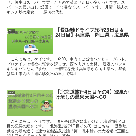
せ、後半はスーパーで買ったもので済ませた日が多かったです。スー
パーへの買い出しは3回で、全て異なるスーパーです。 月曜 鶏肉の
キムチ炒め定食 豚肉の代わ...
【長距離ドライブ旅行23日目＆
ケイ
24日目】兵庫県→岡山県→広島県
こんにちは、ケイです。 6:30、車内でご当地パンとヨーグルト、
プロテインで軽めの朝食を済ませ、西へ向けて出発。 近畿のパン＝
キンキパンなんですね。 一般道を走り兵庫県から岡山県へ。昼食
は津山市内の『道の駅久米の里』で津山...
【北海道旅行4日目その4】源泉か
ケイ
け流しの温泉天国へGO!
こんにちは、ケイです。 8月半ば過ぎに出かけた北海道旅行4日
目の記録の続きです。【北海道旅行4日目その3】はこちら 登別地
獄谷の最も近くに建つ老舗温泉旅館『第一滝本館』の大浴場は正面玄
関入口からずーっと奥。途中、黄金...