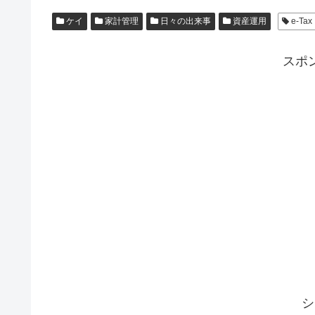
ケイ
家計管理
日々の出来事
資産運用
e-Tax
スポ
シ