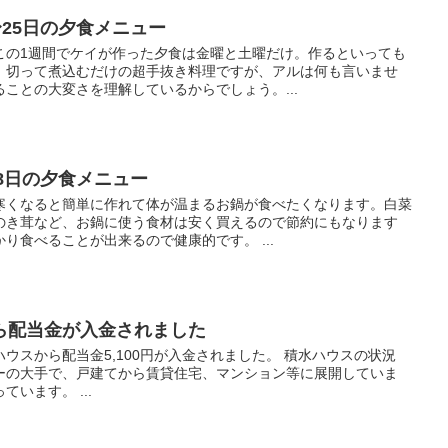
〜25日の夕食メニュー
の1週間でケイが作った夕食は金曜と土曜だけ。作るといっても
、切って煮込むだけの超手抜き料理ですが、アルは何も言いませ
ことの大変さを理解しているからでしょう。...
28日の夕食メニュー
くなると簡単に作れて体が温まるお鍋が食べたくなります。白菜
のき茸など、お鍋に使う食材は安く買えるので節約にもなります
り食べることが出来るので健康的です。 ...
ら配当金が入金されました
スから配当金5,100円が入金されました。 積水ハウスの状況
の大手で、戸建てから賃貸住宅、マンション等に展開していま
います。 ...