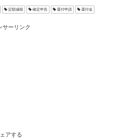
定額減税
確定申告
還付申請
還付金
ンサーリンク
ェアする