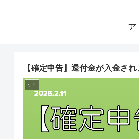
ア
【確定申告】還付金が入金され
ケイ