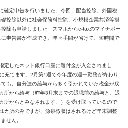
に確定申告を行いました。今回、配当控除、外国税
基礎控除以外に社会保険料控除、小規模企業共済等掛
除も申請しました。スマホからe-taxのマイナポー
単に申告書が作成でき、年々手間が省けて、短時間で
指定したネット銀行口座に還付金が入金されまし
費に充てます。2月第1週で今年度の週一勤務が終わり
っても、自分達の給与から多く引かれていた税金が戻
カ所から給与（昨年3月末までの退職前の給与と、退
2カ所からとみなされます。）を受け取っているので
は1カ所のみですが、源泉徴収はされるけど年末調整
きません。