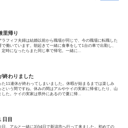
兼里帰り
ラフィフ夫婦は結婚以前から職場が同じで、今の職場に転職した
署で働いています。朝起きて一緒に食事をして1台の車で出勤し、
定時になったらまた同じ車で帰宅。一緒に...
暇が終わりました
た11連休が終わってしまいました。休暇が始まるまでは楽しみ
っという間ですね。休みの間はアルやケイの実家に帰省したり、山
した。ケイの実家は県外にあるので夏に帰...
１日目
日、アルと一緒に3泊4日で新潟市へ行って来ました。初めての