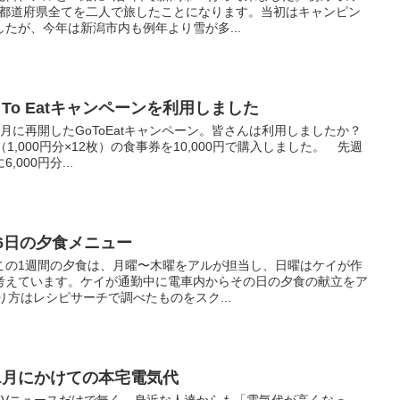
7都道府県全てを二人で旅したことになります。当初はキャンピン
たが、今年は新潟市内も例年より雪が多...
To Eatキャンペーンを利用しました
に再開したGoToEatキャンペーン。皆さんは利用しましたか？
（1,000円分×12枚）の食事券を10,000円で購入しました。 先週
000円分...
16日の夕食メニュー
の1週間の夕食は、月曜〜木曜をアルが担当し、日曜はケイが作
考えています。ケイが通勤中に電車内からその日の夕食の献立をア
り方はレシピサーチで調べたものをスク...
1月にかけての本宅電気代
Vニュースだけで無く、身近な人達からも「電気代が高くなっ