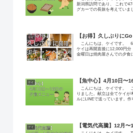
新潟県訪問であり、 これで4
グカーでの長旅を考えていまし
【お得】久しぶりにGo 
ケイ
こんにちは、ケイです。 6月
ケイは再開直後に12,000円分
金曜日は焼肉屋さんでの夕食に6,
【魚中心】4月10日〜
ケイ
こんにちは、ケイです。 こ
りました。献立は全てケイが
ルにLINEで送っています。作
【電気代高騰】12月〜
ケイ
こんにちは、ケイです。 T