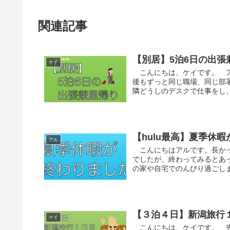
関連記事
【別居】5泊6日の出張
ケイ
こんにちは、ケイです。 ア
後もずっと同じ職場、同じ部
隣どうしのデスクで仕事をし、
【hulu最高】夏季休
アル
こんにちはアルです。長かっ
でしたが、終わってみるとあ
の家や自宅でのんびり過ごしま
【３泊４日】新潟旅行
ケイ
こんにちは、ケイです。 先