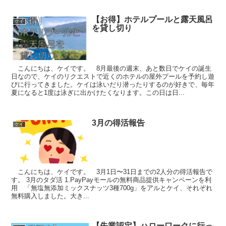
【お得】ホテルプールと露天風呂
ケイ
を貸し切り
こんにちは、ケイです。 8月最後の週末、あと数日でケイの誕生
日なので、ケイのリクエストで近くのホテルの屋外プールを予約し遊
びに行ってきました。ケイは泳いだり潜ったりするのが好きで、毎年
夏になると1度は泳ぎに出かけたくなります。この日は日...
3月の得活報告
ケイ
こんにちは、ケイです。 3月1日〜31日までの2人分の得活報告で
す。 3月のタダ活 1.PayPayモールの無料商品提供キャンペーンを利
用 「無塩無添加ミックスナッツ3種700g」をアルとケイ、それぞれ
無料購入しました。大き...
【失業認定】ハローワークに行っ