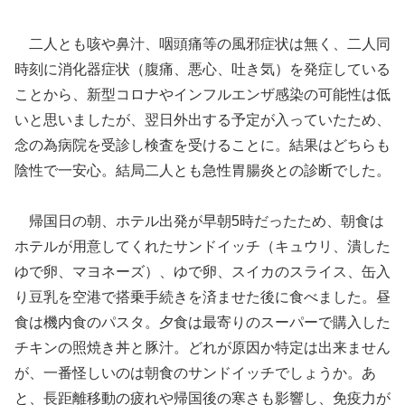
二人とも咳や鼻汁、咽頭痛等の風邪症状は無く、二人同
時刻に消化器症状（腹痛、悪心、吐き気）を発症している
ことから、新型コロナやインフルエンザ感染の可能性は低
いと思いましたが、翌日外出する予定が入っていたため、
念の為病院を受診し検査を受けることに。結果はどちらも
陰性で一安心。結局二人とも急性胃腸炎との診断でした。
帰国日の朝、ホテル出発が早朝5時だったため、朝食は
ホテルが用意してくれたサンドイッチ（キュウリ、潰した
ゆで卵、マヨネーズ）、ゆで卵、スイカのスライス、缶入
り豆乳を空港で搭乗手続きを済ませた後に食べました。昼
食は機内食のパスタ。夕食は最寄りのスーパーで購入した
チキンの照焼き丼と豚汁。どれが原因か特定は出来ません
が、一番怪しいのは朝食のサンドイッチでしょうか。あ
と、長距離移動の疲れや帰国後の寒さも影響し、免疫力が