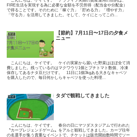
こんにちは、ケイです。 アラフィフ夫婦の資産運用の目的は、
FIRE生活を実現する為に必要な金額を不労所得（配当金や分配金）
で得ることです。そのために「稼ぐ力」「貯める力」「増やす力」
「守る力」を活用してきました。そして、ケイにとってこの...
【節約】7月11日〜17日の夕食メ
ケイ
ニュー
こんにちは、ケイです。 ケイの実家から届いた野菜はほぼ全て消
費しました。残っているのはマクワウリ1個とプチトマト数個、冷凍
保存してあるナタ豆だけです。 11日に1個3kgある大きなキャベツ
を購入したので、毎日何かしらキャベツを使った料理...
タダで観戦してきました
ケイ
こんにちは、ケイです。 春分の日にマツダスタジアムで行われた
〝カープレジェンドゲーム〟をアルと観戦してきました。カープ往年
の名選手が集う貴重なイベントで、チケットは販売開始数時間でソー