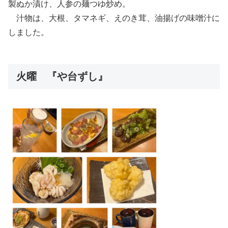
製ぬか漬け、人参の麺つゆ炒め。
汁物は、大根、タマネギ、えのき茸、油揚げの味噌汁に
しました。
火曜 『や台ずし』