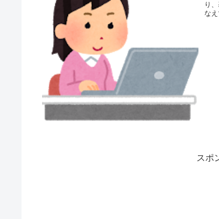
り、
なえ
スポ