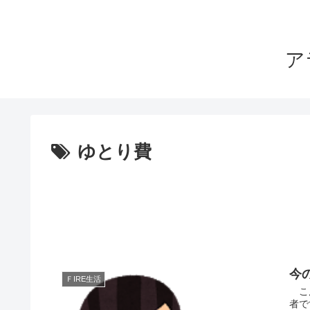
ア
ゆとり費
今
ＦIRE生活
こん
者で