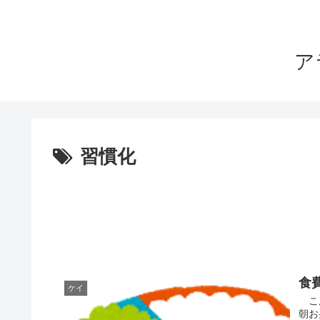
ア
習慣化
食
ケイ
こん
朝お