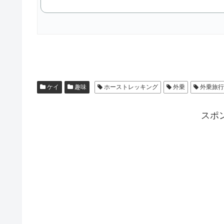
ケイ
趣味
ホーストレッキング
外乗
外乗旅行
スポ