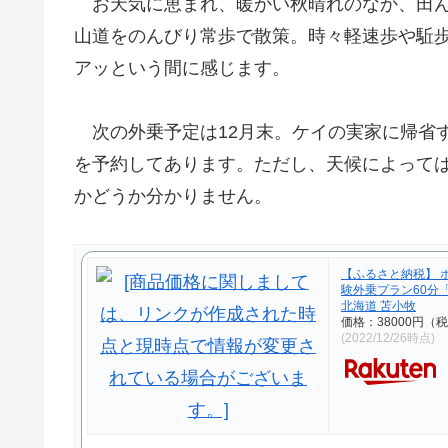
お天気に恵まれ、暖かい秋晴れのなか、田ん
山道をのんびり常歩で散策。時々軽速歩や駈歩
アッという間に感じます。
次の外乗予定は12月末。ケイの実家に帰省
を予約してあります。ただし、天候によって
かどうか分かりません。
【ふるさと納税】 
験外乗プラン60分
北海道 苫小牧
価格：38000円（
(2022/12/26時点)