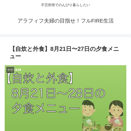
不労所得でのんびり暮らしたい
アラフィフ夫婦の目指せ！フルFIRE生活
【自炊と外食】8月21日〜27日の夕食メニ
ュー
ケイ