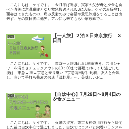
こんにちは、ケイです。 今月半ば過ぎ、実家の父が母と夕食を食
べた直後に意識朦朧となり救急搬送されICUに入院。ケイのみ帰省し
面会はできたものの、痛み反射のみで会話や意思疎通をすることは出
来ず、その数日後に他界。アルにも来てもらい家族葬で...
【一人旅】２泊３日東京旅行 ３
ケイ
日目
こんにちは、ケイです。 東京一人旅3日目は朝食抜き。共用シャ
ワーを済ませチェックアウトの10：00まで部屋でゆっくり過ごした
後は、東急→JR→京急と乗り継いで京急蒲田駅に到着。友人と合流
し、歩いて手打ち蕎麦のお店『浅野屋』へ。美味しいお...
【自炊中心】7月29日〜8月4日の
ケイ
夕食メニュー
こんにちは、ケイです。 火曜の夕方、東京＆神奈川旅行から帰宅
した後は自炊中心で過ごしました。自炊ではコスパと栄養バランスを