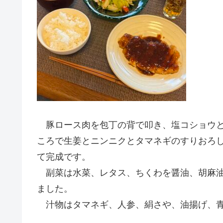
豚ロース肉を包丁の背で叩き、塩コショウと
ころで生姜とニンニクとタマネギのすりおろ
て完成です。
副菜は水菜、レタス、ちくわを醤油、胡麻油
ました。
汁物はタマネギ、人参、絹さや、油揚げ、青