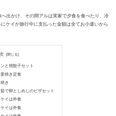
旅へ出かけ、その間アルは実家で夕食を食べたり、冷
みにケイが旅行中に支払った金額は全てお小遣いから
次
メンと焼餃子セット
生姜焼き定食
み焼き
と茹で卵としめじのピザセット
、ケイは外食
、ケイは外食
、ケイは外食