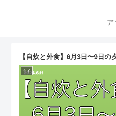
ア
【自炊と外食】6月3日〜9日の
ケイ