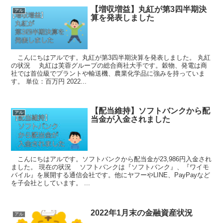
【増収増益】丸紅が第3四半期決
アル
算を発表しました
こんにちはアルです。丸紅が第3四半期決算を発表しました。 丸紅
の状況 丸紅は芙蓉グループの総合商社大手です。穀物、発電は商
社では首位級でプラントや輸送機、農業化学品に強みを持っていま
す。 単位：百万円 2022...
【配当維持】ソフトバンクから配
アル
当金が入金されました
こんにちはアルです。ソフトバンクから配当金が23,986円入金され
ました。 現在の状況 ソフトバンクは『ソフトバンク』、『ワイモ
バイル』を展開する通信会社です。他にヤフーやLINE、PayPayなど
を子会社としています。 ...
2022年1月末の金融資産状況
アル