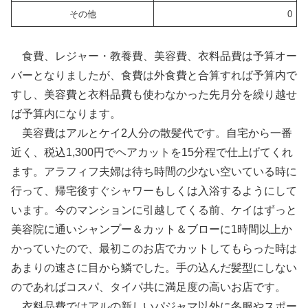
その他
0
食費、レジャー・教養費、美容費、衣料品費は予算オー
バーとなりましたが、食費は外食費と合算すれば予算内で
すし、美容費と衣料品費も使わなかった先月分を繰り越せ
ば予算内になります。
美容費はアルとケイ2人分の散髪代です。自宅から一番
近く、税込1,300円でヘアカットを15分程で仕上げてくれ
ます。アラフィフ夫婦は待ち時間の少ない空いている時に
行って、帰宅後すぐシャワーもしくは入浴するようにして
います。今のマンションに引越してくる前、ケイはずっと
美容院に通いシャンプー＆カット＆ブローに1時間以上か
かっていたので、最初このお店でカットしてもらった時は
あまりの速さに目から鱗でした。手の込んだ髪型にしない
のであればコスパ、タイパ共に満足度の高いお店です。
衣料品費ではアルの新しいパジャマ以外に冬服やスポー