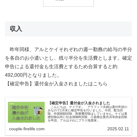
収入
昨年同様、アルとケイそれぞれの週一勤務の給与の半分
を各自のお小遣いとし、残り半分を生活費とします。確定
申告による還付金も生活費とするため合算すると約
492,000円となりました。
【確定申告】還付金が入金されましたはこちら
【確定申告】還付金が入金されました
こんにちは、ケイです。 アラフィフ夫婦は還付申請の
みなので1月末に確定申告を行いました。今回、配当控
除、外国税額控除、医療費控除はしていません。ケイは基
礎控除以外に社会保険料控除、小規模企業共済等掛金控除
を申請。アルはそれにプラス地震保...
couple-firelife.com
2025.02.11