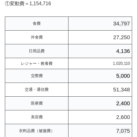
①変動費＝1,154,716
34,797
食費
27,250
外食費
4,136
日用品費
レジャー・教養費
1,020,110
5,000
交際費
51,348
交通・通信費
2,400
医療費
2,600
美容費
7,075
衣料品費（被服費）