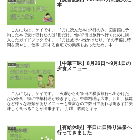
ケイ
本
こんにちは、ケイです。 1月に読んだ本は3冊のみ。図書館に予
約した本で受け取れたのは1冊だけ。他の2冊は旅行へ行くために購
入したガイドブックです。 1月は旅行へ出かけたり、その準備に時
間を費やし、仕事に関する自宅での業務もあったため、本...
【中華三昧】8月26日〜9月1日の
ケイ
夕食メニュー
こんにちは、ケイです。 火曜から4泊5日の横浜旅行へ出かけた
ため外食、特に中華料理が続きました。中華料理は広東、四川、福建
など様々な種類がありメニューも豊富なので数日であれば飽きずに美
味しく食べることが出来ます。 月曜 豚肉とキャ...
【有給休暇】平日に日帰り温泉へ
ケイ
行ってきました