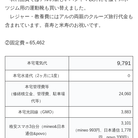
ツジム用の運動靴も買い替えました。
レジャー・教養費にはアルの両親のクルーズ旅行代金も
含まれています。喜寿と米寿のお祝いです。
②固定費＝65,462
9,791
本宅電気代
本宅水道代（2ヶ月に1度）
０
本宅管理費等
（修繕積立金、管理費、駐車場
24,060
代等）
本宅光回線（GMO）
3,883
3,101
格安スマホ3台分（mineo&日本
（mineo 993円、日本通信 1,778
通信&povo）
円、povo 330円）