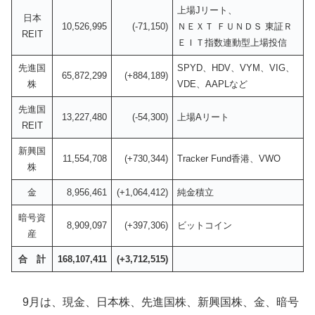
上場Jリート、
日本
10,526,995
(-71,150)
ＮＥＸＴ ＦＵＮＤＳ 東証Ｒ
REIT
ＥＩＴ指数連動型上場投信
先進国
SPYD、HDV、VYM、VIG、
65,872,299
(+884,189)
株
VDE、AAPLなど
先進国
13,227,480
(-54,300)
上場Aリート
REIT
新興国
11,554,708
(+730,344)
Tracker Fund香港、VWO
株
金
8,956,461
(+1,064,412)
純金積立
暗号資
8,909,097
(+397,306)
ビットコイン
産
合
計
168,107,411
(+3,712,515)
9月は、現金、日本株、先進国株、新興国株、金、暗号