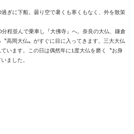
00過ぎに下船。曇り空で暑くも寒くもなく、外を散策
0分程並んで乗車し『大佛寺』へ。奈良の大仏、鎌倉
る〝高岡大仏〟がすぐに目に入ってきます。三大大仏
れています。この日は偶然年に1度大仏を磨く〝お身
ていました。