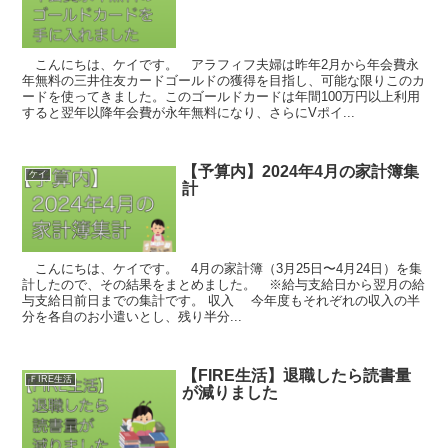
こんにちは、ケイです。 アラフィフ夫婦は昨年2月から年会費永
年無料の三井住友カードゴールドの獲得を目指し、可能な限りこのカ
ードを使ってきました。このゴールドカードは年間100万円以上利用
すると翌年以降年会費が永年無料になり、さらにVポイ...
【予算内】2024年4月の家計簿集
ケイ
計
こんにちは、ケイです。 4月の家計簿（3月25日〜4月24日）を集
計したので、その結果をまとめました。 ※給与支給日から翌月の給
与支給日前日までの集計です。 収入 今年度もそれぞれの収入の半
分を各自のお小遣いとし、残り半分...
【FIRE生活】退職したら読書量
ＦIRE生活
が減りました