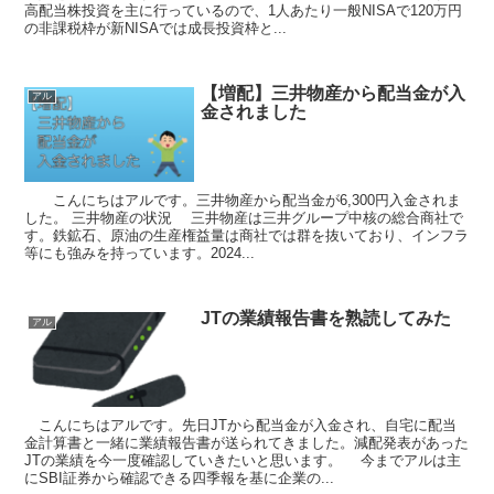
高配当株投資を主に行っているので、1人あたり一般NISAで120万円
の非課税枠が新NISAでは成長投資枠と...
【増配】三井物産から配当金が入
アル
金されました
こんにちはアルです。三井物産から配当金が6,300円入金されま
した。 三井物産の状況 三井物産は三井グループ中核の総合商社で
す。鉄鉱石、原油の生産権益量は商社では群を抜いており、インフラ
等にも強みを持っています。2024...
JTの業績報告書を熟読してみた
アル
こんにちはアルです。先日JTから配当金が入金され、自宅に配当
金計算書と一緒に業績報告書が送られてきました。減配発表があった
JTの業績を今一度確認していきたいと思います。 今までアルは主
にSBI証券から確認できる四季報を基に企業の...