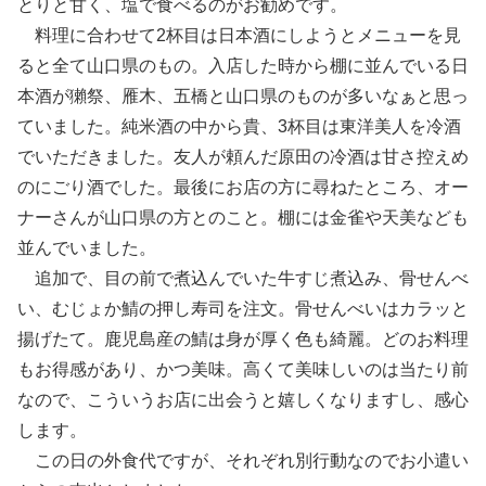
とりと甘く、塩で食べるのがお勧めです。
料理に合わせて2杯目は日本酒にしようとメニューを見
ると全て山口県のもの。入店した時から棚に並んでいる日
本酒が獺祭、雁木、五橋と山口県のものが多いなぁと思っ
ていました。純米酒の中から貴、3杯目は東洋美人を冷酒
でいただきました。友人が頼んだ原田の冷酒は甘さ控えめ
のにごり酒でした。最後にお店の方に尋ねたところ、オー
ナーさんが山口県の方とのこと。棚には金雀や天美なども
並んでいました。
追加で、目の前で煮込んでいた牛すじ煮込み、骨せんべ
い、むじょか鯖の押し寿司を注文。骨せんべいはカラッと
揚げたて。鹿児島産の鯖は身が厚く色も綺麗。どのお料理
もお得感があり、かつ美味。高くて美味しいのは当たり前
なので、こういうお店に出会うと嬉しくなりますし、感心
します。
この日の外食代ですが、それぞれ別行動なのでお小遣い