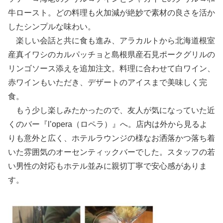
牛ロースト。どの料理も火加減が絶妙で素材の良さを活か
したシンプルな味わい。
楽しい会話と共に食も進み、アラカルトから北海道根室
産真イワシのカルパッチョと島根県産石見ポークグリルの
リンゴソース添えを追加注文。料理に合わせて白ワイン、
赤ワインもいただき、デザートのアイスまで美味しく完
食。
もう少し楽しみたかったので、友人が気になっていた近
くのバー『l’opera（ロペラ）』へ。店内は外から見るよ
りも意外と広く、ホテルラウンジの様なお洒落かつ落ち着
いた雰囲気のオーセンティックバーでした。スタッフの若
い男性の対応もホテル並みに親切丁寧で安心感がありま
す。