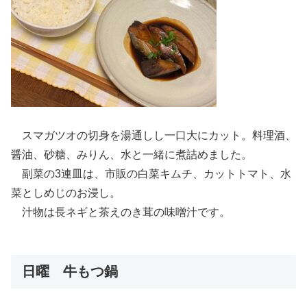
スマガツオの切身を湯通しし一口大にカット。料理酒、
醤油、砂糖、みりん、水と一緒に煮詰めました。
副菜の3連皿は、市販の白菜キムチ、カットトマト、水
菜としめじのお浸し。
汁物は長ネギと茶えのき茸の味噌汁です。
日曜 牛もつ鍋