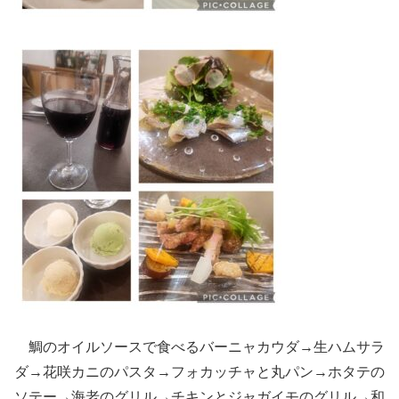
鯛のオイルソースで食べるバーニャカウダ→生ハムサラ
ダ→花咲カニのパスタ→フォカッチャと丸パン→ホタテの
ソテー→海老のグリル→チキンとジャガイモのグリル→和