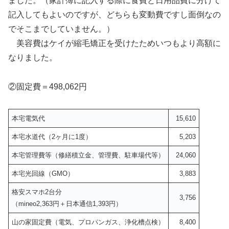
ました。（家計簿に記入する際に食費と日用品費に分けて
記入してもよいのですが、どちらも変動費ですし面倒なの
でそこまでしていません。）
美容費はケイが縮毛矯正を受けたためいつもより高額に
なりました。
②固定費＝498,062円
本宅電気代
15,610
本宅水道代（2ヶ月に1度）
5,203
本宅管理費等（修繕積立金、管理費、駐車場代等）
24,060
本宅光回線（GMO）
3,883
格安スマホ2台分
3,756
（mineo2,363円＋日本通信1,393円）
山の家固定費（電気、プロパンガス、浄化槽点検）
8,400