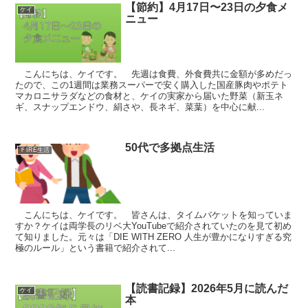
【節約】4月17日〜23日の夕食メ
ケイ
ニュー
こんにちは、ケイです。 先週は食費、外食費共に金額が多めだっ
たので、この1週間は業務スーパーで安く購入した国産豚肉やポテト
マカロニサラダなどの食材と、ケイの実家から届いた野菜（新玉ネ
ギ、スナップエンドウ、絹さや、長ネギ、菜葉）を中心に献...
50代で多拠点生活
ＦIRE生活
こんにちは、ケイです。 皆さんは、タイムバケットを知っていま
すか？ケイは両学長のリベ大YouTubeで紹介されていたのを見て初め
て知りました。元々は「DIE WITH ZERO 人生が豊かになりすぎる究
極のルール」という書籍で紹介されて...
【読書記録】2026年5月に読んだ
ケイ
本